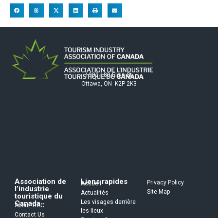
1300-180 Elgin St.
Ottawa, ON K2P 2K3
Association de
Liens rapides
Privacy Policy
Accueil
l’industrie
Site Map
Actualités
touristique du
Les visages derrière
Canada
About TIAC
les lieux
Contact Us