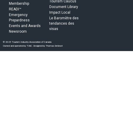
Tourism Caucus
Membership
Document Library
READI™
Impact Local
Emergency
Le Baromètre des
Prepardness
tendances des
Events and Awards
visas
Newsroom
© 2025 Tourism Industry Association of Canada
Owned and operated by TIAC. Designed by Thomas DeGroot