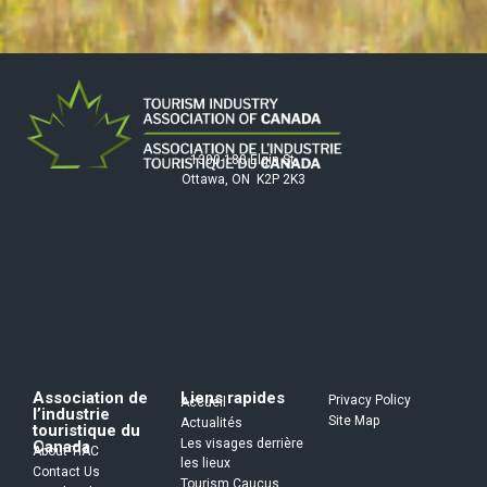
1300-180 Elgin St.
Ottawa, ON K2P 2K3
Association de
Liens rapides
Privacy Policy
Accueil
l’industrie
Site Map
Actualités
touristique du
Les visages derrière
Canada
About TIAC
les lieux
Contact Us
Tourism Caucus