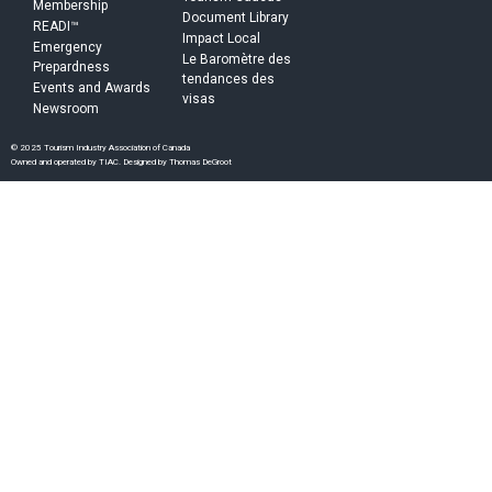
Membership
Document Library
READI™
Impact Local
Emergency
Le Baromètre des
Prepardness
tendances des
Events and Awards
visas
Newsroom
© 2025 Tourism Industry Association of Canada
Owned and operated by TIAC. Designed by Thomas DeGroot